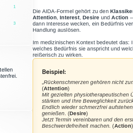
1
Die AIDA-Formel gehört zu den
Klassike
Attention
,
Interest
,
Desire
und
Action
–
3
dann Interesse wecken, ein Bedürfnis ver
Handlung auslösen.
Im medizinischen Kontext bedeutet das: I
welches Bedürfnis sie anspricht und welc
reißerisch zu wirken.
tellen
Beispiel:
tenfrei.
„
Rückenschmerzen gehören nicht zum A
(
Attention
)
Mit gezielten physiotherapeutischen
stärken und Ihre Beweglichkeit zurü
Endlich wieder schmerzfrei aufstehen
genießen.
(
Desire
)
Jetzt Termin vereinbaren und den ers
Beschwerdefreiheit machen.
(
Action