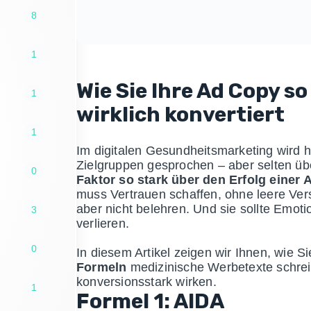
8
1
Wie Sie Ihre Ad Copy so
1
wirklich konvertiert
1
Im digitalen Gesundheitsmarketing wird 
Zielgruppen gesprochen – aber selten ü
0
Faktor so stark über den Erfolg einer 
muss Vertrauen schaffen, ohne leere Ver
aber nicht belehren. Und sie sollte Emot
3
verlieren.
0
In diesem Artikel zeigen wir Ihnen, wie S
Formeln
medizinische Werbetexte schreib
konversionsstark wirken.
1
Formel 1: AIDA