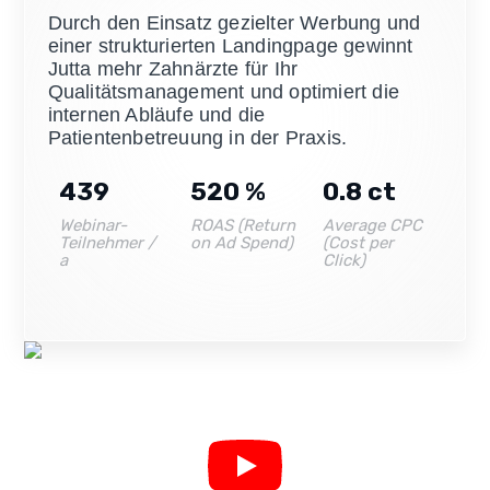
Durch den Einsatz gezielter Werbung und
einer strukturierten Landingpage gewinnt
Jutta mehr Zahnärzte für Ihr
Qualitätsmanagement und optimiert die
internen Abläufe und die
Patientenbetreuung in der Praxis.
652
520
%
0.8
ct
Webinar-
ROAS (Return
Average CPC
Teilnehmer /
on Ad Spend)
(Cost per
a
Click)