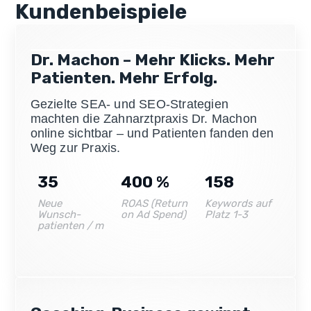
Kundenbeispiele
Dr. Machon – Mehr Klicks. Mehr
Patienten. Mehr Erfolg.
Gezielte SEA- und SEO-Strategien
machten die Zahnarztpraxis Dr. Machon
online sichtbar – und Patienten fanden den
Weg zur Praxis.
35
400
%
158
Neue
ROAS (Return
Keywords auf
Wunsch-
on Ad Spend)
Platz 1-3
patienten / m