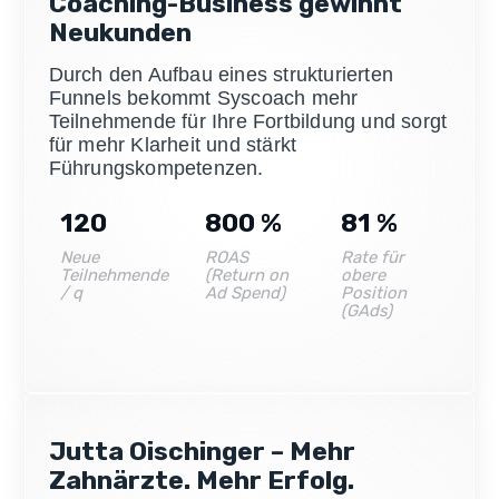
Coaching-Business gewinnt
Neukunden
Durch den Aufbau eines strukturierten
Funnels bekommt Syscoach mehr
Teilnehmende für Ihre Fortbildung und sorgt
für mehr Klarheit und stärkt
Führungskompetenzen.
120
800
%
81
%
Neue
ROAS
Rate für
Teilnehmende
(Return on
obere
/ q
Ad Spend)
Position
(GAds)
Jutta Oischinger – Mehr
Zahnärzte. Mehr Erfolg.